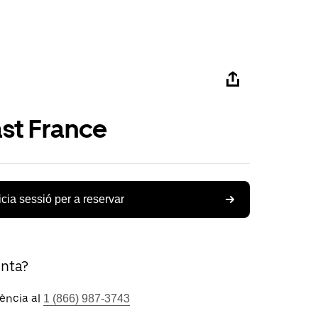
st France
icia sessió per a reservar
unta?
tència al
1 (866) 987-3743