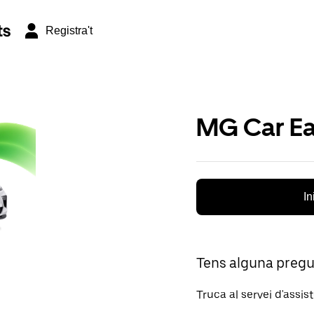
ts
Registra't
MG Car Ea
In
Tens alguna preg
Truca al servei d'assis