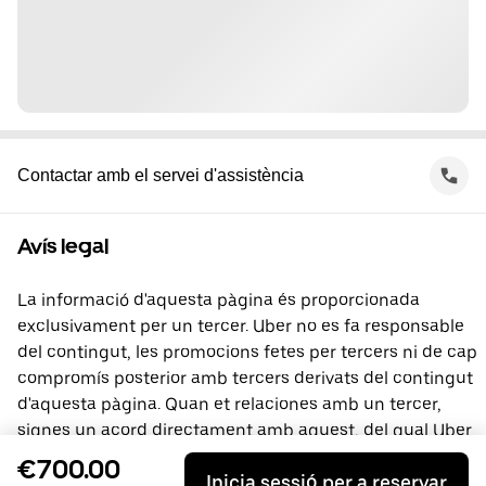
Contactar amb el servei d'assistència
Avís legal
La informació d'aquesta pàgina és proporcionada
exclusivament per un tercer. Uber no es fa responsable
del contingut, les promocions fetes per tercers ni de cap
compromís posterior amb tercers derivats del contingut
d'aquesta pàgina. Quan et relaciones amb un tercer,
signes un acord directament amb aquest, del qual Uber
no és part. Si tens preguntes, contacta directament amb
€700.00
Inicia sessió per a reservar
el tercer.