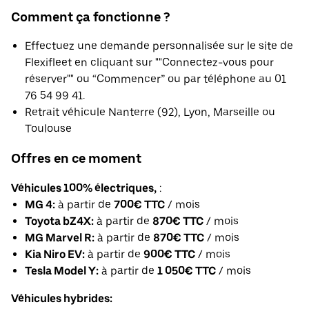
Comment ça fonctionne ?
Effectuez une demande personnalisée sur le site de
Flexifleet en cliquant sur ""Connectez-vous pour
réserver"" ou “Commencer” ou par téléphone au 01
76 54 99 41.
Retrait véhicule Nanterre (92), Lyon, Marseille ou
Toulouse
Offres en ce moment
Véhicules 100% électriques,
:
MG 4:
à partir de
700€ TTC
/ mois
Toyota bZ4X:
à partir de
870€ TTC
/ mois
MG Marvel R:
à partir de
870€ TTC
/ mois
Kia Niro EV:
à partir de
900€ TTC
/ mois
Tesla Model Y:
à partir de
1 050€ TTC
/ mois
Véhicules hybrides: