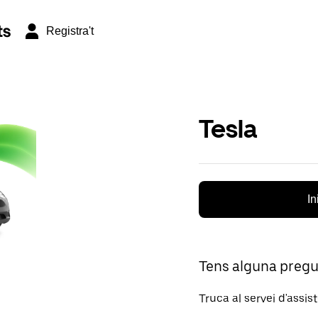
ts
Registra't
Tesla
In
Tens alguna preg
Truca al servei d'assis