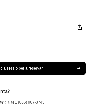
icia sessió per a reservar
unta?
tència al
1 (866) 987-3743