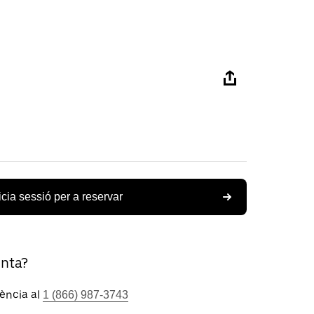
icia sessió per a reservar
unta?
tència al
1 (866) 987-3743