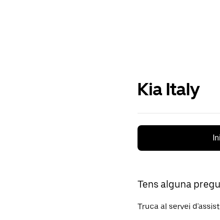
Kia Italy
In
Tens alguna preg
Truca al servei d'assis