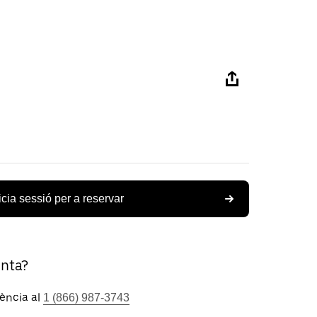
icia sessió per a reservar
unta?
tència al
1 (866) 987-3743