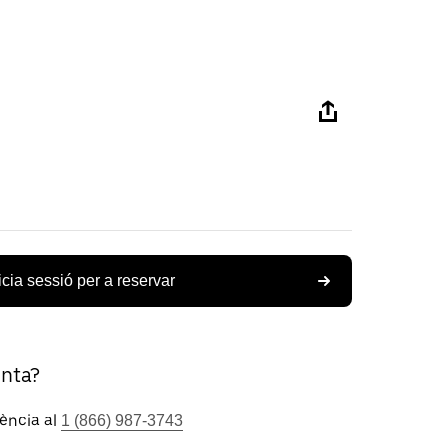
icia sessió per a reservar
unta?
tència al
1 (866) 987-3743