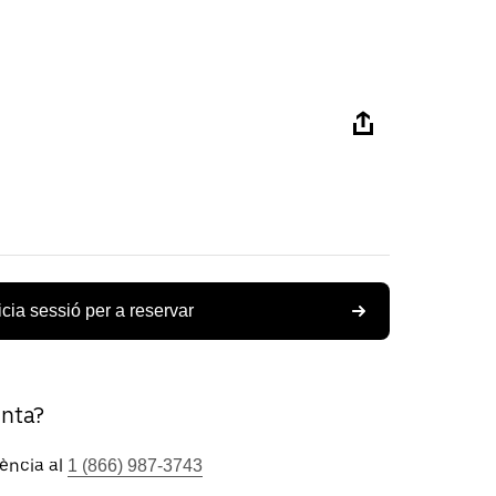
icia sessió per a reservar
unta?
tència al
1 (866) 987-3743