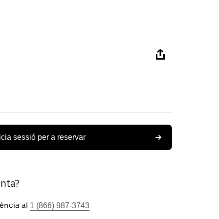
icia sessió per a reservar
unta?
tència al
1 (866) 987-3743