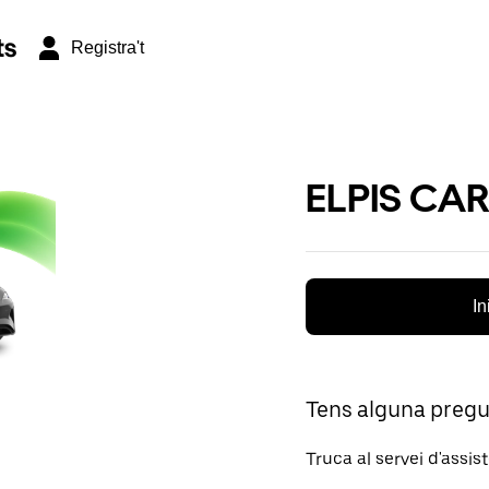
ts
Registra't
ELPIS CAR
In
Tens alguna preg
Truca al servei d'assis