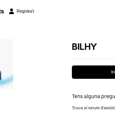
ts
Registra't
BILHY
In
Tens alguna preg
Truca al servei d'assis