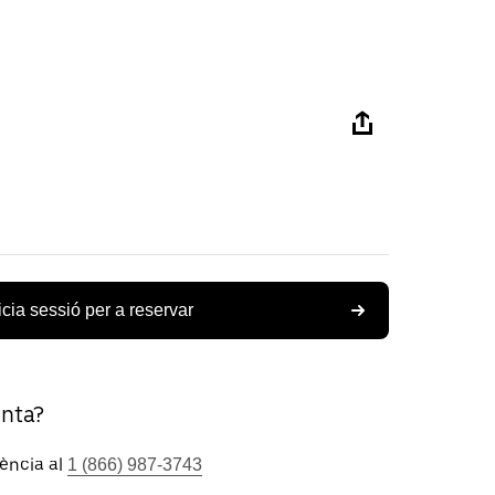
icia sessió per a reservar
unta?
tència al
1 (866) 987-3743