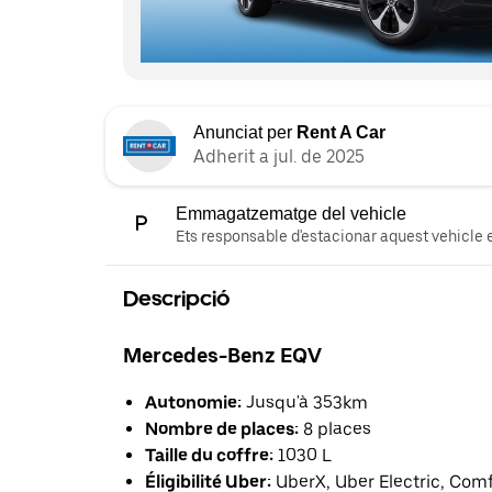
Anunciat per
Rent A Car
Adherit a jul. de 2025
Emmagatzematge del vehicle
Ets responsable d'estacionar aquest vehicle e
Descripció
Mercedes-Benz EQV
Autonomie:
Jusqu'à 353km
Nombre de places:
8 places
Taille du coffre:
1030 L
Éligibilité Uber:
UberX, Uber Electric, Com