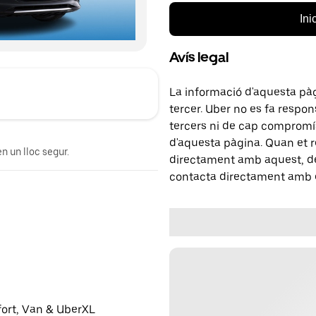
Ini
Avís legal
La informació d'aquesta pà
tercer. Uber no es fa respo
tercers ni de cap compromís
d'aquesta pàgina. Quan et r
n un lloc segur.
directament amb aquest, del
contacta directament amb e
fort, Van & UberXL