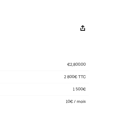
€2,800.00
2 800€ TTC
1 500€
10€ / mois