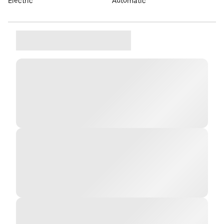
Elèctric
Automàtic