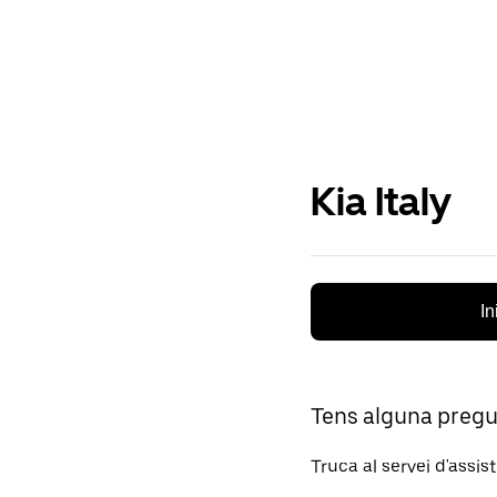
Kia Italy
In
Tens alguna preg
Truca al servei d'assis