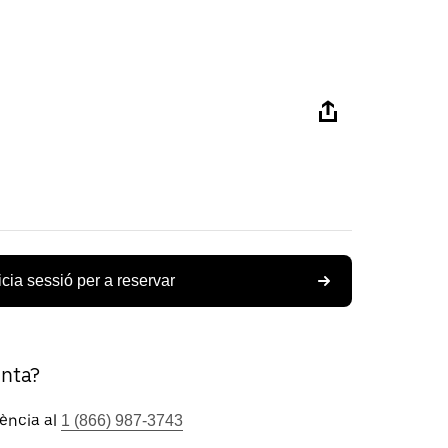
icia sessió per a reservar
unta?
tència al
1 (866) 987-3743