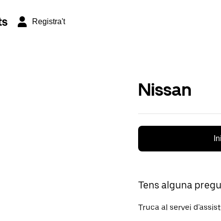
ts
Registra't
Nissan
In
Tens alguna preg
Truca al servei d'assis