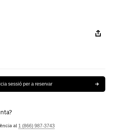
icia sessió per a reservar
unta?
tència al
1 (866) 987-3743