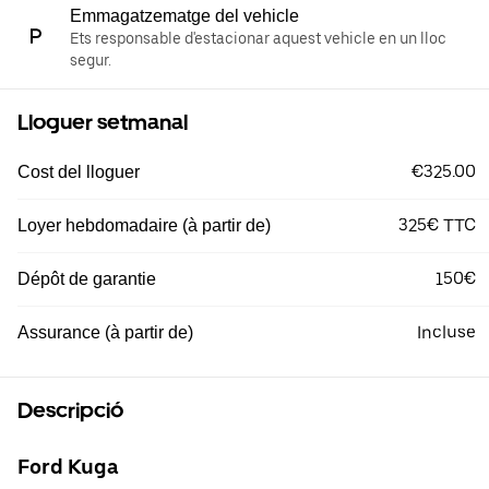
Emmagatzematge del vehicle
Ets responsable d'estacionar aquest vehicle en un lloc
segur.
Lloguer setmanal
€325.00
Cost del lloguer
325€ TTC
Loyer hebdomadaire (à partir de)
150€
Dépôt de garantie
Incluse
Assurance (à partir de)
Descripció
Ford Kuga