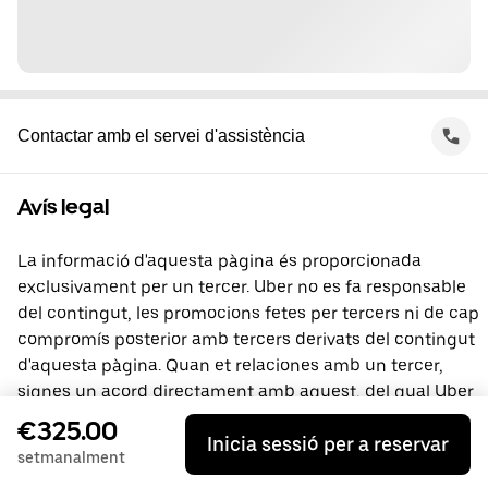
Contactar amb el servei d'assistència
Avís legal
La informació d'aquesta pàgina és proporcionada
exclusivament per un tercer. Uber no es fa responsable
del contingut, les promocions fetes per tercers ni de cap
compromís posterior amb tercers derivats del contingut
d'aquesta pàgina. Quan et relaciones amb un tercer,
signes un acord directament amb aquest, del qual Uber
no és part. Si tens preguntes, contacta directament amb
€325.00
Inicia sessió per a reservar
el tercer.
setmanalment