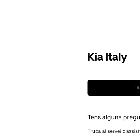
Kia Italy
In
Tens alguna preg
Truca al servei d'assis