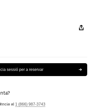
icia sessió per a reservar
unta?
tència al
1 (866) 987-3743