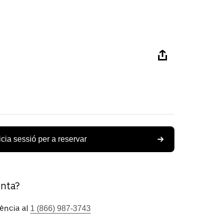
icia sessió per a reservar
unta?
tència al
1 (866) 987-3743