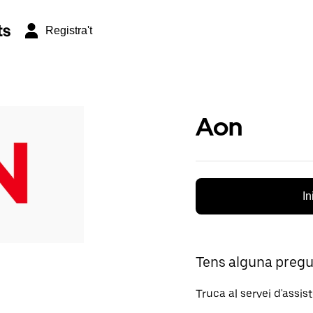
ts
Registra't
Aon
In
Tens alguna preg
Truca al servei d'assis