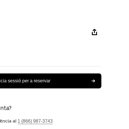
icia sessió per a reservar
unta?
tència al
1 (866) 987-3743