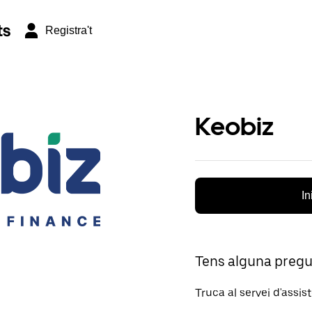
ts
Registra't
Keobiz
In
Tens alguna preg
Truca al servei d'assis