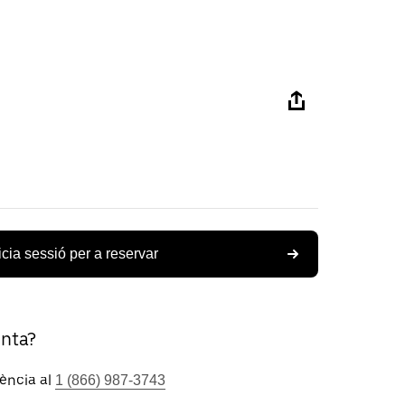
icia sessió per a reservar
unta?
tència al
1 (866) 987-3743