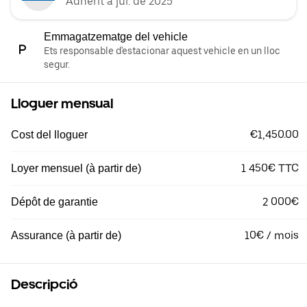
Adherit a jul. de 2025
Emmagatzematge del vehicle
Ets responsable d'estacionar aquest vehicle en un lloc
segur.
Lloguer mensual
€1,450.00
Cost del lloguer
1 450€ TTC
Loyer mensuel (à partir de)
2 000€
Dépôt de garantie
10€ / mois
Assurance (à partir de)
Descripció