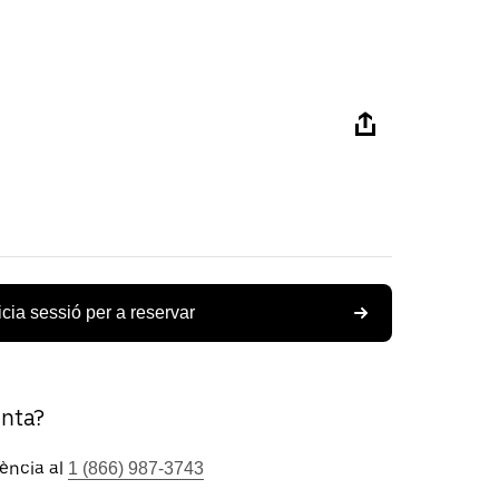
icia sessió per a reservar
unta?
tència al
1 (866) 987-3743