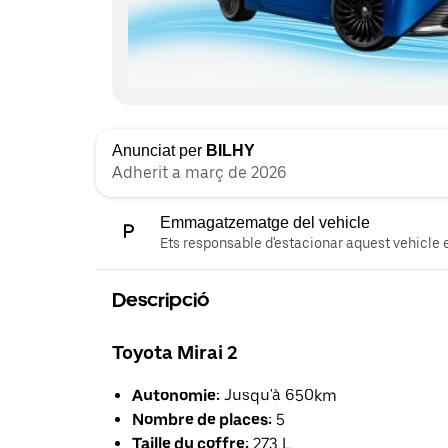
Anunciat per
BILHY
Adherit a març de 2026
Emmagatzematge del vehicle
Ets responsable d'estacionar aquest vehicle e
Descripció
Toyota Mirai 2
Autonomie:
Jusqu'à 650km
Nombre de places:
5
Taille du coffre:
273 L