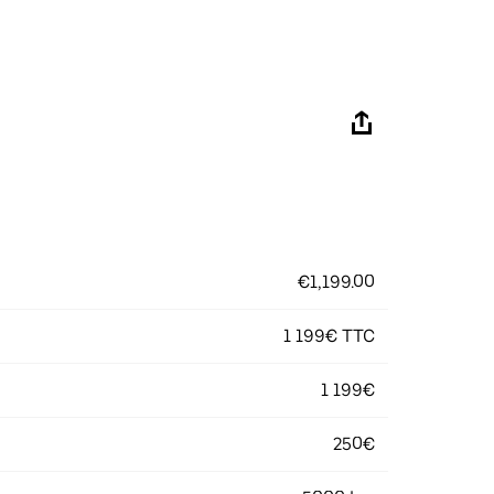
€1,199.00
1 199€ TTC
1 199€
250€