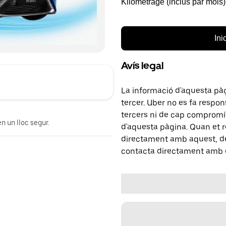
Kilométrage (inclus par mois)
Ini
Avís legal
La informació d'aquesta pà
tercer. Uber no es fa respo
tercers ni de cap compromís
n un lloc segur.
d'aquesta pàgina. Quan et r
directament amb aquest, del
contacta directament amb e