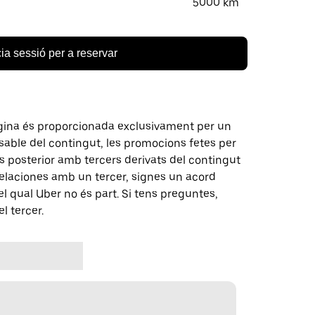
5000 km
cia sessió per a reservar
gina és proporcionada exclusivament per un
nsable del contingut, les promocions fetes per
 posterior amb tercers derivats del contingut
elaciones amb un tercer, signes un acord
 qual Uber no és part. Si tens preguntes,
l tercer.