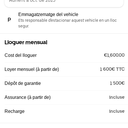
Adherit a oct. de 2025
Emmagatzematge del vehicle
Ets responsable d'estacionar aquest vehicle en un lloc
segur.
Lloguer mensual
€1,600.00
Cost del lloguer
1 600€ TTC
Loyer mensuel (à partir de)
1 500€
Dépôt de garantie
Incluse
Assurance (à partir de)
Incluse
Recharge