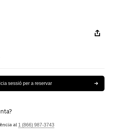
icia sessió per a reservar
unta?
tència al
1 (866) 987-3743