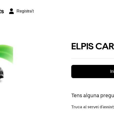
ts
Registra't
ELPIS CAR
In
Tens alguna preg
Truca al servei d'assis