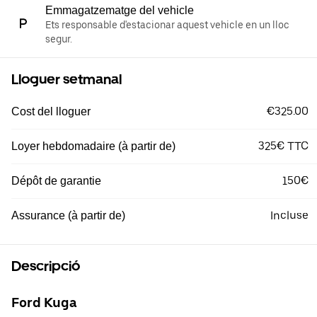
Emmagatzematge del vehicle
Ets responsable d'estacionar aquest vehicle en un lloc
segur.
Lloguer setmanal
€325.00
Cost del lloguer
325€ TTC
Loyer hebdomadaire (à partir de)
150€
Dépôt de garantie
Incluse
Assurance (à partir de)
Descripció
Ford Kuga