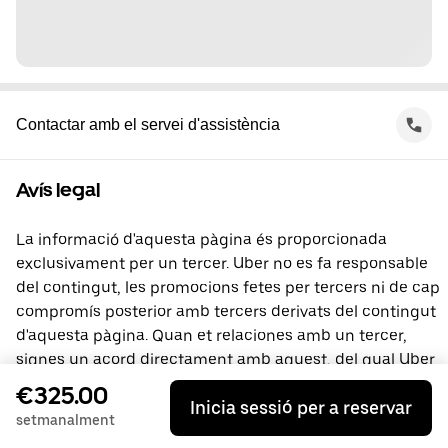
Contactar amb el servei d'assistència
Avís legal
La informació d'aquesta pàgina és proporcionada
exclusivament per un tercer. Uber no es fa responsable
del contingut, les promocions fetes per tercers ni de cap
compromís posterior amb tercers derivats del contingut
d'aquesta pàgina. Quan et relaciones amb un tercer,
signes un acord directament amb aquest, del qual Uber
no és part. Si tens preguntes, contacta directament amb
€325.00
Inicia sessió per a reservar
el tercer.
setmanalment