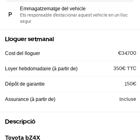
Emmagatzematge del vehicle
Ets responsable d'estacionar aquest vehicle en un lloc
segur.
Lloguer setmanal
€347.00
Cost del lloguer
350€ TTC
Loyer hebdomadaire (à partir de)
150€
Dépôt de garantie
Incluse
Assurance (à partir de)
Descripció
Toyota bZ4X