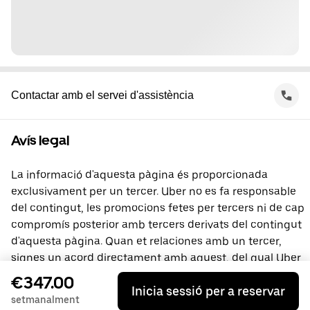
Contactar amb el servei d'assistència
Avís legal
La informació d'aquesta pàgina és proporcionada
exclusivament per un tercer. Uber no es fa responsable
del contingut, les promocions fetes per tercers ni de cap
compromís posterior amb tercers derivats del contingut
d'aquesta pàgina. Quan et relaciones amb un tercer,
signes un acord directament amb aquest, del qual Uber
no és part. Si tens preguntes, contacta directament amb
€347.00
Inicia sessió per a reservar
el tercer.
setmanalment