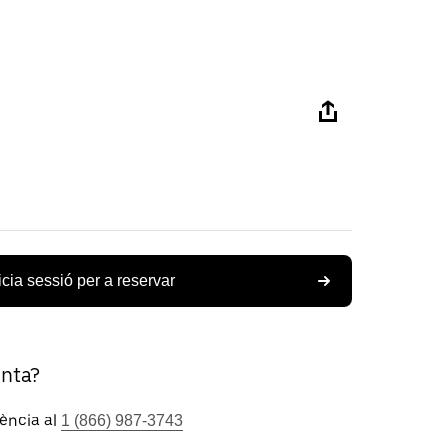
icia sessió per a reservar
unta?
tència al
1 (866) 987-3743