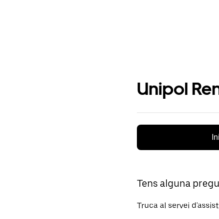
Unipol Ren
In
Tens alguna preg
Truca al servei d'assis