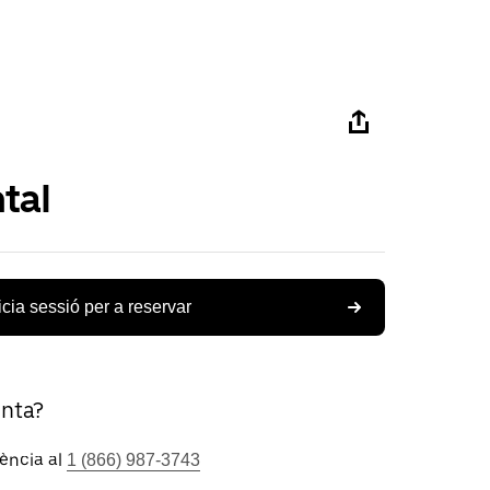
tal
icia sessió per a reservar
unta?
tència al
1 (866) 987-3743