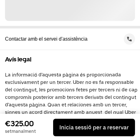
Contactar amb el servei d'assistència
Avís legal
La informació d'aquesta pàgina és proporcionada
exclusivament per un tercer. Uber no es fa responsable
del contingut, les promocions fetes per tercers ni de cap
compromís posterior amb tercers derivats del contingut
d'aquesta pàgina. Quan et relaciones amb un tercer,
signes un acord directament amb aquest, del qual Uber
no és part. Si tens preguntes, contacta directament amb
€325.00
Inicia sessió per a reservar
el tercer.
setmanalment