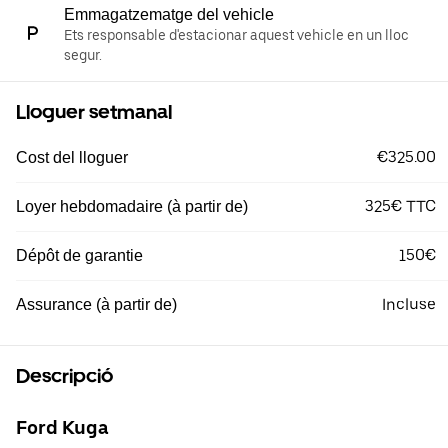
Emmagatzematge del vehicle
Ets responsable d'estacionar aquest vehicle en un lloc
segur.
Lloguer setmanal
€325.00
Cost del lloguer
325€ TTC
Loyer hebdomadaire (à partir de)
150€
Dépôt de garantie
Incluse
Assurance (à partir de)
Descripció
Ford Kuga