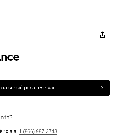
ance
icia sessió per a reservar
unta?
tència al
1 (866) 987-3743