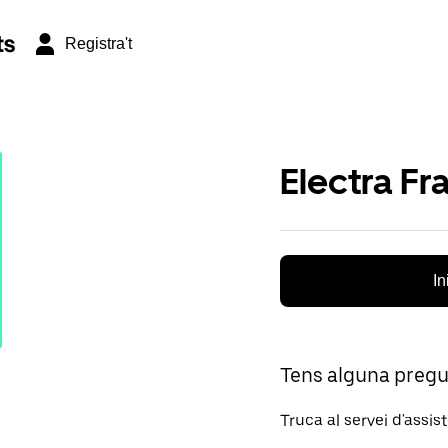
ts
Registra't
Electra Fr
In
Tens alguna preg
Truca al servei d'assis