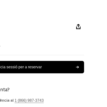
R
icia sessió per a reservar
unta?
tència al
1 (866) 987-3743