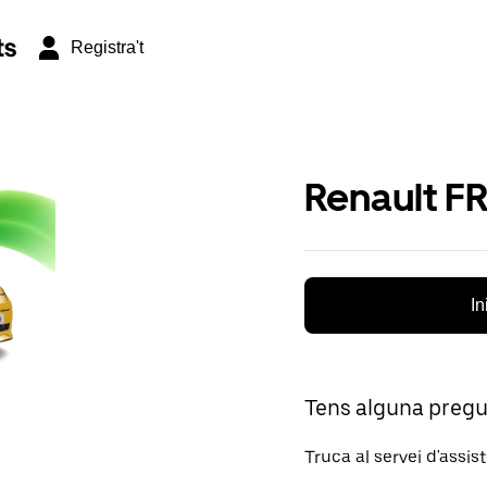
ts
Registra't
Renault F
In
Tens alguna preg
Truca al servei d'assis