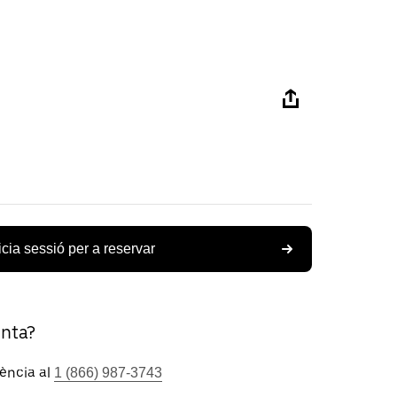
icia sessió per a reservar
unta?
tència al
1 (866) 987-3743