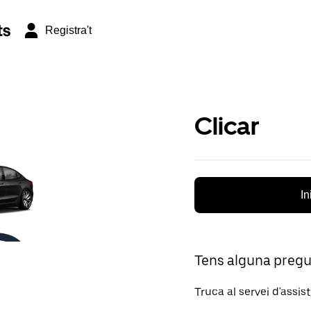
ts
Registra't
Clicar
In
Tens alguna preg
Truca al servei d'assis