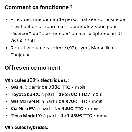
Comment ça fonctionne ?
Effectuez une demande personnalisée sur le site de
Flexifleet en cliquant sur ""Connectez-vous pour
réserver"" ou “Commencer” ou par téléphone au 01
76 54 99 41.
Retrait véhicule Nanterre (92), Lyon, Marseille ou
Toulouse
Offres en ce moment
Véhicules 100% électriques,
:
MG 4:
à partir de
700€ TTC
/ mois
Toyota bZ4X:
à partir de
870€ TTC
/ mois
MG Marvel R:
à partir de
870€ TTC
/ mois
Kia Niro EV:
à partir de
900€ TTC
/ mois
Tesla Model Y:
à partir de
1 050€ TTC
/ mois
Véhicules hybrides: