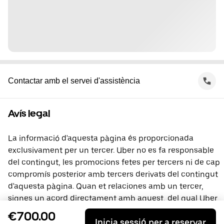
Contactar amb el servei d'assistència
Avís legal
La informació d'aquesta pàgina és proporcionada
exclusivament per un tercer. Uber no es fa responsable
del contingut, les promocions fetes per tercers ni de cap
compromís posterior amb tercers derivats del contingut
d'aquesta pàgina. Quan et relaciones amb un tercer,
signes un acord directament amb aquest, del qual Uber
no és part. Si tens preguntes, contacta directament amb
€700.00
Inicia sessió per a reservar
el tercer.