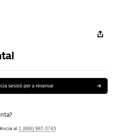
tal
icia sessió per a reservar
unta?
tència al
1 (866) 987-3743