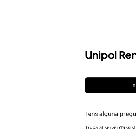
Unipol Ren
In
Tens alguna preg
Truca al servei d'assis