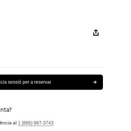
icia sessió per a reservar
unta?
tència al
1 (866) 987-3743