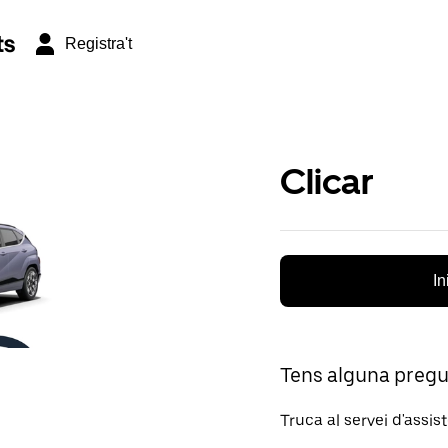
ts
Registra't
Clicar
In
Tens alguna preg
Truca al servei d'assis