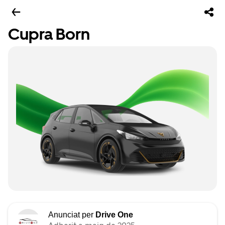
Cupra Born
Anunciat per
Drive One