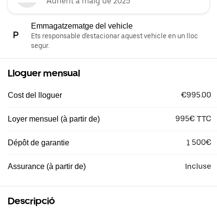
Adherit a maig de 2025
Emmagatzematge del vehicle
Ets responsable d'estacionar aquest vehicle en un lloc
segur.
Lloguer mensual
€995.00
Cost del lloguer
995€ TTC
Loyer mensuel (à partir de)
1 500€
Dépôt de garantie
Incluse
Assurance (à partir de)
Descripció