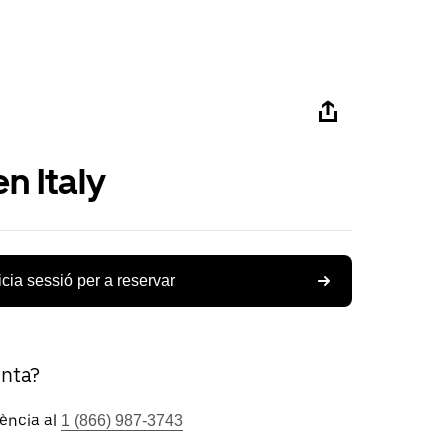
n Italy
icia sessió per a reservar
unta?
tència al
1 (866) 987-3743