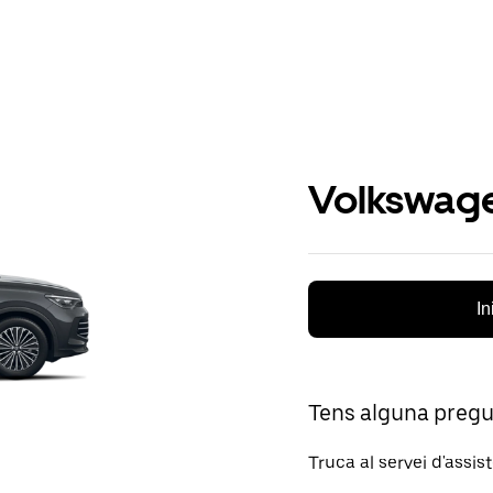
Volkswage
In
Tens alguna preg
Truca al servei d'assis