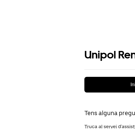
Unipol Ren
In
Tens alguna preg
Truca al servei d'assis