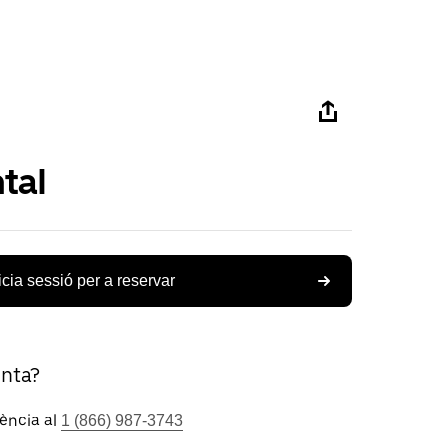
tal
icia sessió per a reservar
unta?
tència al
1 (866) 987-3743