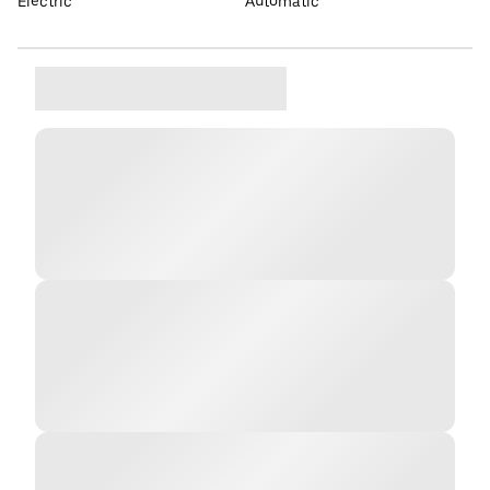
Elèctric
Automàtic