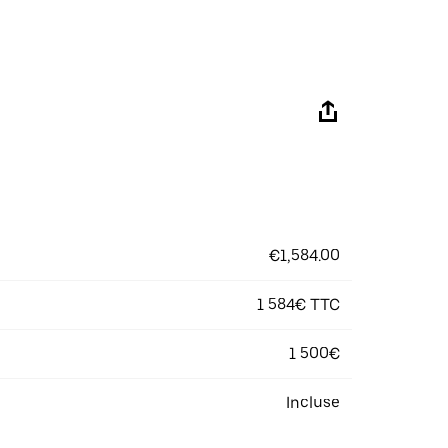
€1,584.00
1 584€ TTC
1 500€
Incluse