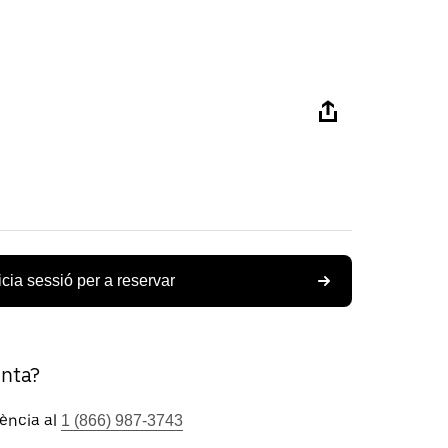
icia sessió per a reservar
unta?
tència al
1 (866) 987-3743