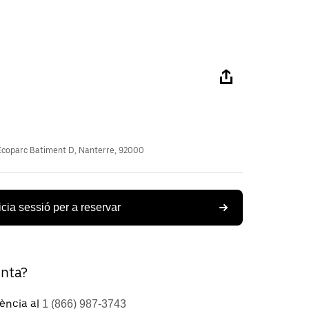
coparc Batiment D, Nanterre, 92000
icia sessió per a reservar
unta?
tència al
1 (866) 987-3743