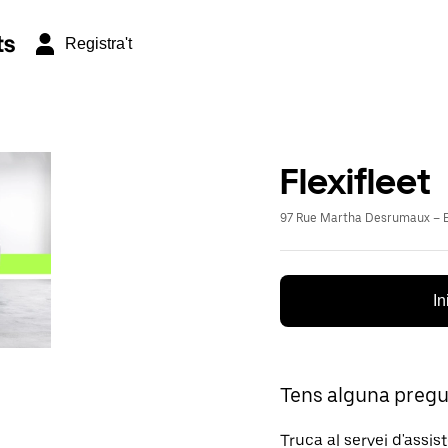
ts
Registra't
Flexifleet
97 Rue Martha Desrumaux – E
In
Tens alguna preg
Truca al servei d'assis