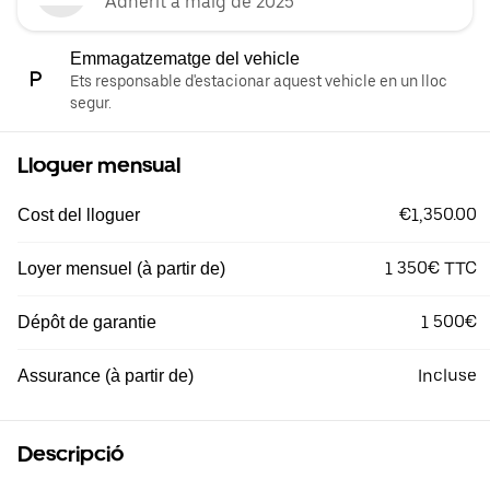
Adherit a maig de 2025
Emmagatzematge del vehicle
Ets responsable d'estacionar aquest vehicle en un lloc
segur.
Lloguer mensual
€1,350.00
Cost del lloguer
1 350€ TTC
Loyer mensuel (à partir de)
1 500€
Dépôt de garantie
Incluse
Assurance (à partir de)
Descripció