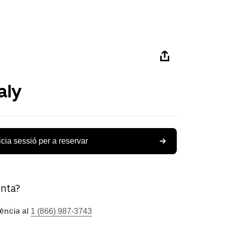
aly
icia sessió per a reservar
unta?
tència al
1 (866) 987-3743