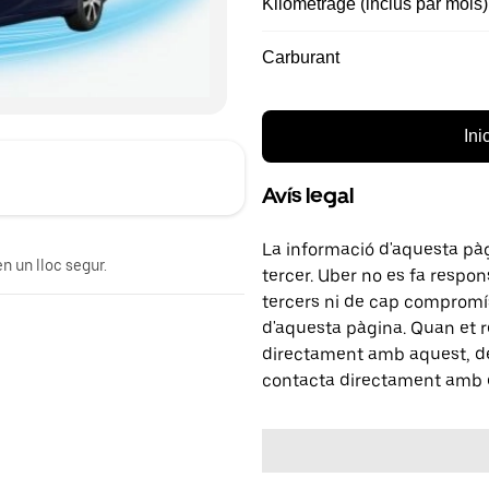
Kilométrage (inclus par mois)
Carburant
Ini
Avís legal
La informació d'aquesta pà
n un lloc segur.
tercer. Uber no es fa respo
tercers ni de cap compromís
d'aquesta pàgina. Quan et r
directament amb aquest, del
contacta directament amb e