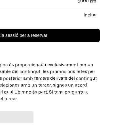
5000 km
Inclus
cia sessió per a reservar
gina és proporcionada exclusivament per un
nsable del contingut, les promocions fetes per
 posterior amb tercers derivats del contingut
elaciones amb un tercer, signes un acord
 qual Uber no és part. Si tens preguntes,
l tercer.