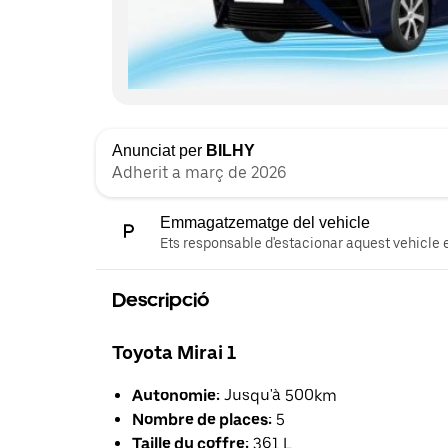
Anunciat per
BILHY
Adherit a març de 2026
Emmagatzematge del vehicle
Ets responsable d'estacionar aquest vehicle e
Descripció
Toyota Mirai 1
Autonomie:
Jusqu'à 500km
Nombre de places:
5
Taille du coffre:
361 L