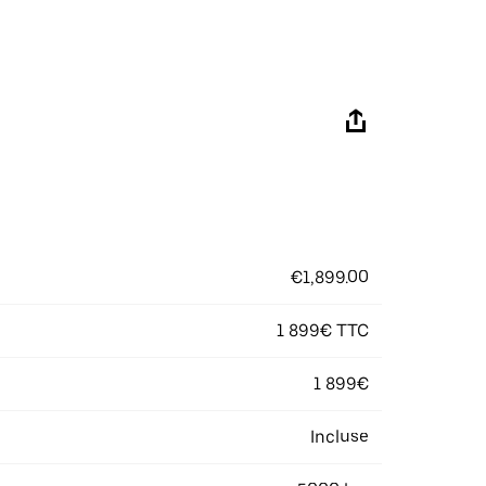
€1,899.00
1 899€ TTC
1 899€
Incluse