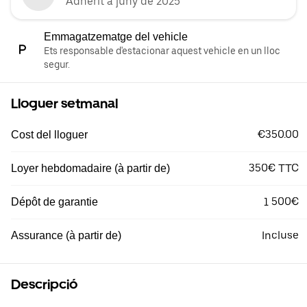
Adherit a juny de 2025
Emmagatzematge del vehicle
Ets responsable d'estacionar aquest vehicle en un lloc
segur.
Lloguer setmanal
€350.00
Cost del lloguer
350€ TTC
Loyer hebdomadaire (à partir de)
1 500€
Dépôt de garantie
Incluse
Assurance (à partir de)
Descripció