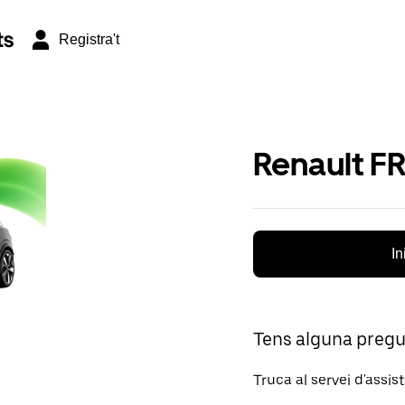
ts
Registra't
Renault F
In
Tens alguna preg
Truca al servei d'assis