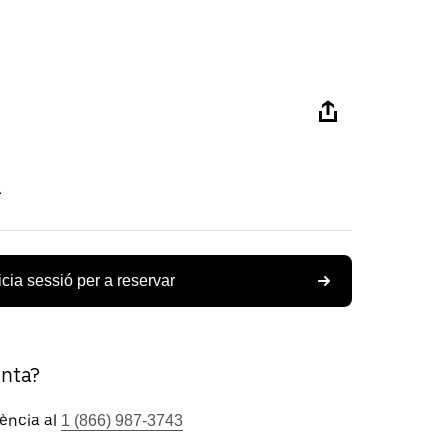
R
icia sessió per a reservar
unta?
tència al
1 (866) 987-3743