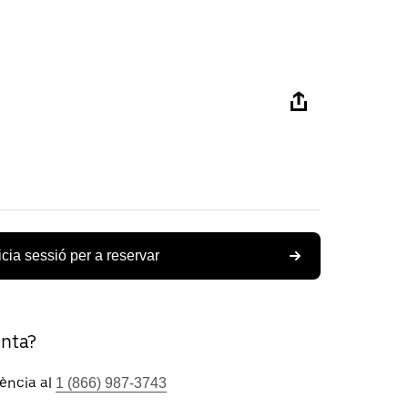
icia sessió per a reservar
unta?
tència al
1 (866) 987-3743