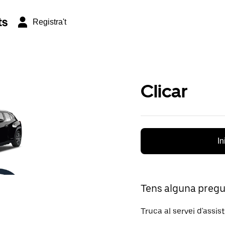
ts
Registra't
Clicar
In
Tens alguna preg
Truca al servei d'assis