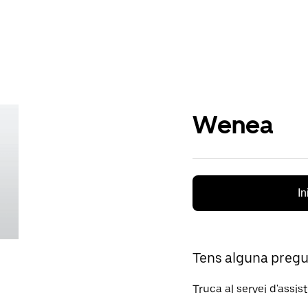
Wenea
In
Tens alguna preg
Truca al servei d'assis