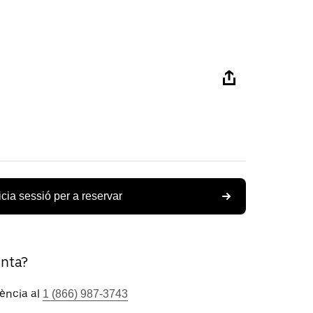
icia sessió per a reservar
unta?
tència al
1 (866) 987-3743