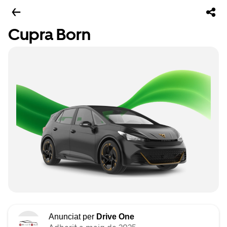
Cupra Born
Anunciat per
Drive One