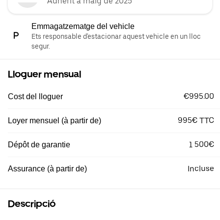
Adherit a maig de 2025
Emmagatzematge del vehicle
Ets responsable d'estacionar aquest vehicle en un lloc
segur.
Lloguer mensual
€995.00
Cost del lloguer
995€ TTC
Loyer mensuel (à partir de)
1 500€
Dépôt de garantie
Incluse
Assurance (à partir de)
Descripció