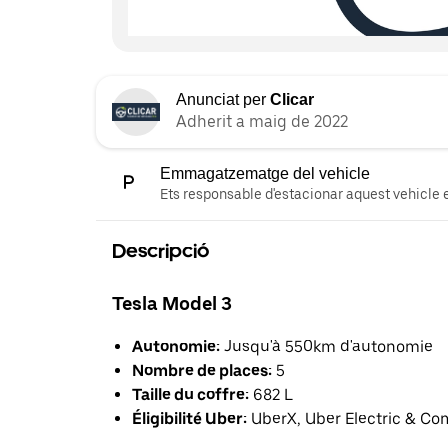
Anunciat per
Clicar
Adherit a maig de 2022
Emmagatzematge del vehicle
Ets responsable d'estacionar aquest vehicle e
Descripció
Tesla Model 3
Autonomie:
Jusqu'à 550km d'autonomie
Nombre de places:
5
Taille du coffre:
682 L
Éligibilité Uber:
UberX, Uber Electric & Co