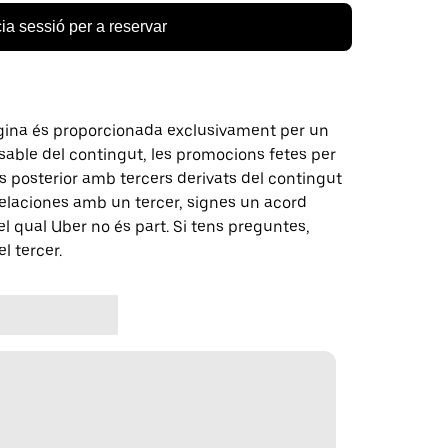
cia sessió per a reservar
gina és proporcionada exclusivament per un
nsable del contingut, les promocions fetes per
 posterior amb tercers derivats del contingut
elaciones amb un tercer, signes un acord
 qual Uber no és part. Si tens preguntes,
l tercer.