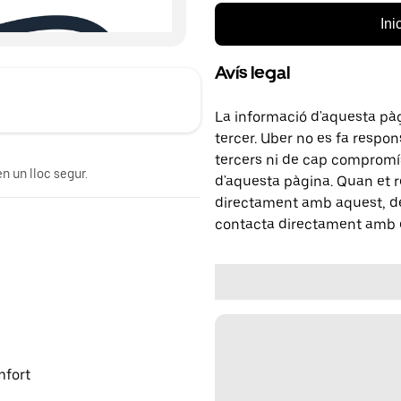
Ini
Avís legal
La informació d'aquesta pà
tercer. Uber no es fa respo
tercers ni de cap compromís
n un lloc segur.
d'aquesta pàgina. Quan et r
directament amb aquest, del
contacta directament amb e
mfort